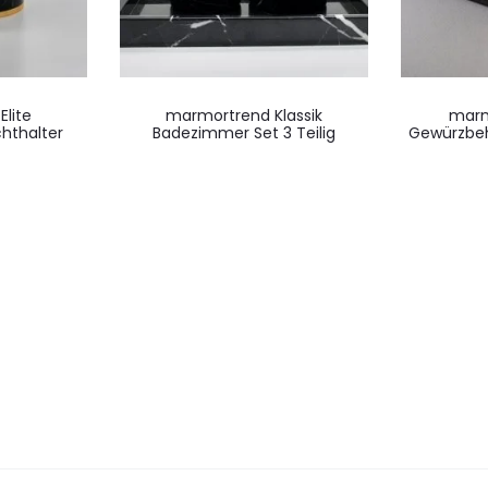
lite
marmortrend Klassik
marm
hthalter
Badezimmer Set 3 Teilig
Gewürzbeh