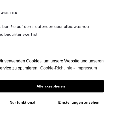
EWSLETTER
leiben Sie auf dem Laufenden über alles, was neu
nd beachtenswert ist
ir verwenden Cookies, um unsere Website und unseren
ervice zu optimieren.
Cookie-Richtlinie
-
Impressum
Alle akzeptieren
Nur funktional
Einstellungen ansehen
F
I
W
a
n
h
c
s
a