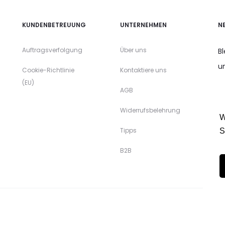
KUNDENBETREUUNG
UNTERNEHMEN
N
Auftragsverfolgung
Über uns
B
u
Cookie-Richtlinie
Kontaktiere uns
(EU)
AGB
Widerrufsbelehrung
W
Tipps
S
B2B