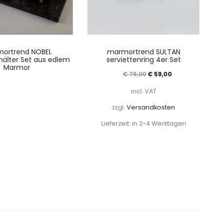
ortrend NOBEL
marmortrend SULTAN
älter Set aus edlem
serviettenring 4er Set
Marmor
Ursprünglicher
Aktueller
€
79,00
€
59,00
Preis
Preis
incl. VAT
war:
ist:
zzgl.
Versandkosten
€ 79,00
€ 59,00.
Lieferzeit: in 2-4 Werktagen