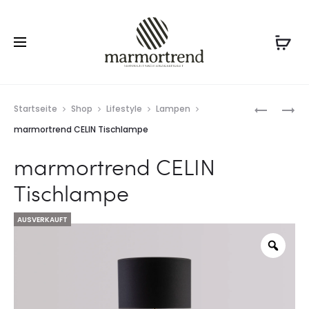
Prod
MARMOR
MARMOR
Startseite
Shop
Lifestyle
Lampen
TRAVERT
LARA
navig
marmortrend CELIN Tischlampe
TISCHLA
BEISTELL
marmortrend CELIN
Tischlampe
AUSVERKAUFT