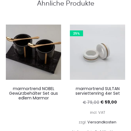
Ähnliche Produkte
25%
marmortrend NOBEL
marmortrend SULTAN
Gewürzbehälter Set aus
serviettenring 4er Set
edlem Marmor
Ursprüngliche
Aktuel
€
59,00
€
79,00
Preis
Preis
incl. VAT
war:
ist:
zzgl.
Versandkosten
€ 79,00
€ 59,0