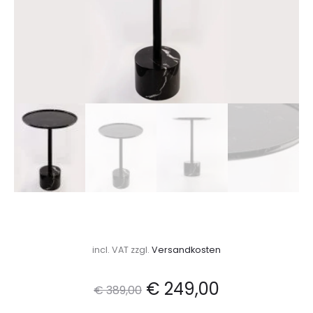
incl. VAT
zzgl.
Versandkosten
Ursprünglicher
Aktueller
€
249,00
€
389,00