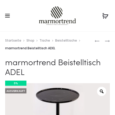
Prod
MARMOR
MARMOR
Startseite
Shop
Tische
Beistelltische
MIA
BEISTELL
navig
marmortrend Beistelltisch ADEL
SATZTIS
SANDUHR
marmortrend Beistelltisch
2ER-
SET
ADEL
0%
AUSVERKAUFT