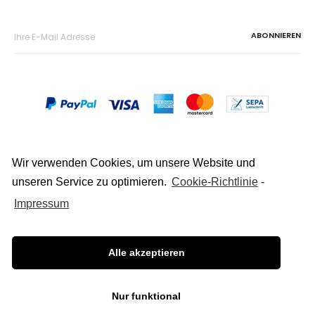
Wir verwenden Cookies, um unsere Website und
unseren Service zu optimieren.
Cookie-Richtlinie
-
Copyright © 2026
Impressum
Datenschutz
Alle akzeptieren
Impressum
Nur funktional
F
I
W
a
n
h