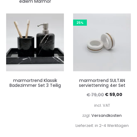
edlem Marmor
25%
marmortrend Klassik
marmortrend SULTAN
Badezimmer Set 3 Teilig
serviettenring 4er Set
Ursprüngliche
Aktuel
€
59,00
€
79,00
Preis
Preis
incl. VAT
war:
ist:
zzgl.
Versandkosten
€ 79,00
€ 59,0
Lieferzeit: in 2-4 Werktagen