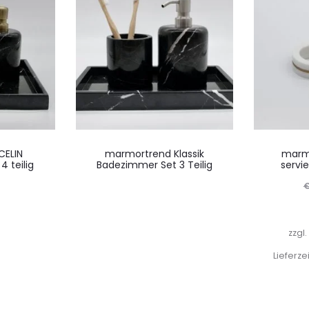
CELIN
marmortrend Klassik
marm
 teilig
Badezimmer Set 3 Teilig
servi
zzgl
Lieferze