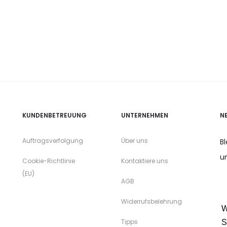
KUNDENBETREUUNG
UNTERNEHMEN
N
Auftragsverfolgung
Über uns
B
u
Cookie-Richtlinie
Kontaktiere uns
(EU)
AGB
Widerrufsbelehrung
W
Tipps
S