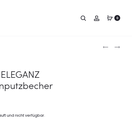
0
Produc
MARMORTRE
MARMORTRE
ELEGANZ
ELEGANZ
naviga
SEIFENSCHA
VORRATSDO
 ELEGANZ
nputzbecher
auft und nicht verfügbar.