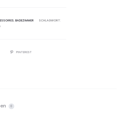
ESSOIRES
,
BADEZIMMER
SCHLAGWORT:
S
R
PINTEREST
gen
0