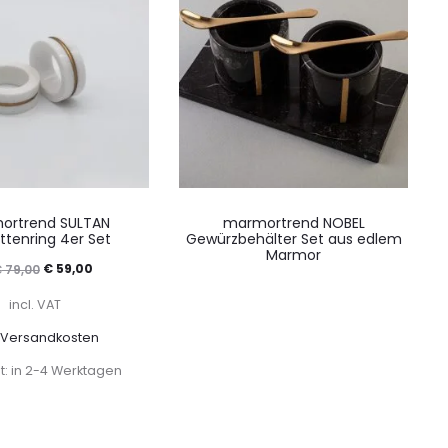
ortrend SULTAN
marmortrend NOBEL
ettenring 4er Set
Gewürzbehälter Set aus edlem
Marmor
Ursprünglicher
Aktueller
€
59,00
€
79,00
Preis
Preis
incl. VAT
war:
ist:
.
Versandkosten
€ 79,00
€ 59,00.
it: in 2-4 Werktagen