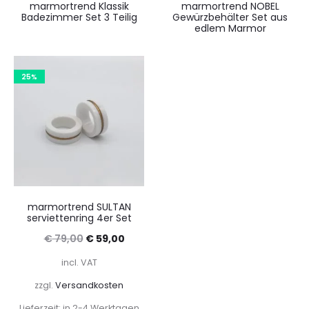
marmortrend Klassik
marmortrend NOBEL
Badezimmer Set 3 Teilig
Gewürzbehälter Set aus
edlem Marmor
25%
marmortrend SULTAN
serviettenring 4er Set
Ursprünglicher
Aktueller
€
79,00
€
59,00
Preis
Preis
incl. VAT
war:
ist:
zzgl.
Versandkosten
€ 79,00
€ 59,00.
Lieferzeit: in 2-4 Werktagen